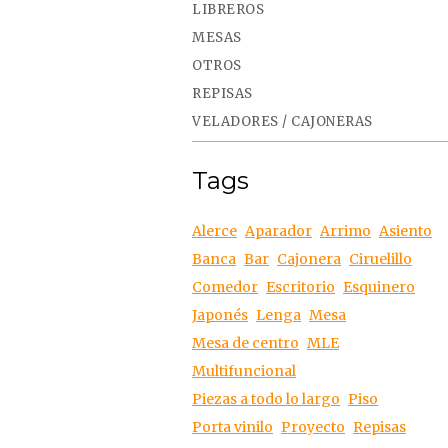
LIBREROS
MESAS
OTROS
REPISAS
VELADORES / CAJONERAS
Tags
Alerce
Aparador
Arrimo
Asiento
Banca
Bar
Cajonera
Ciruelillo
Comedor
Escritorio
Esquinero
Japonés
Lenga
Mesa
Mesa de centro
MLE
Multifuncional
Piezas a todo lo largo
Piso
Porta vinilo
Proyecto
Repisas