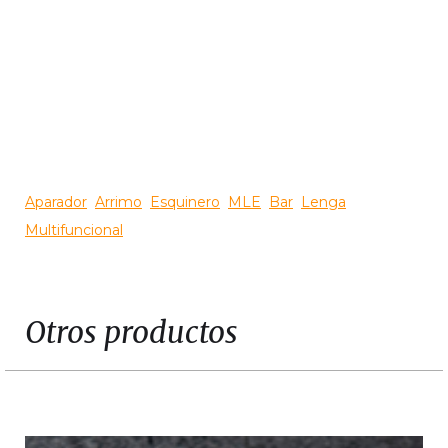
Slide 3 of 3.
Aparador
Arrimo
Esquinero
MLE
Bar
Lenga
Multifuncional
Otros productos